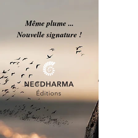
Même plume ...
Nouvelle signature !
ue fondée sur 
ue fondée sur 